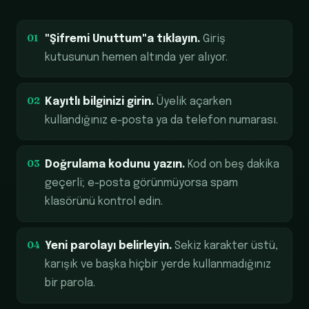
"Şifremi Unuttum"a tıklayın.
Giriş
kutusunun hemen altında yer alıyor.
Kayıtlı bilginizi girin.
Üyelik açarken
kullandığınız e-posta ya da telefon numarası.
Doğrulama kodunu yazın.
Kod on beş dakika
geçerli; e-posta görünmüyorsa spam
klasörünü kontrol edin.
Yeni parolayı belirleyin.
Sekiz karakter üstü,
karışık ve başka hiçbir yerde kullanmadığınız
bir parola.