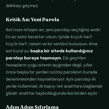
dakikayı geçmez.
Kritik An: Yeni Parola
Asıl özen isteyen an, yeni parolayı seçtiğiniz andır.
En az sekiz karakter olsun; içinde büyük harf,
küçük harf, rakam ve bir sembol bulunsun. Ama
asıl kural şu:
başka bir sitede kullandığınız
parolayı buraya taşımayın.
Ele geçirilen
hesapların çoğu sitenin açığından değil, yıllar
önce başka bir yerden sızmış parolanın burada
denenmesinden kaynaklanıyor. Aynı parolayı iki
yerde kullanmak, iki kapıyı tek anahtara bağlamak
gibidir; anahtar kaybolduğunda ikisi birden açılır.
Adım Adım Sıfırlama