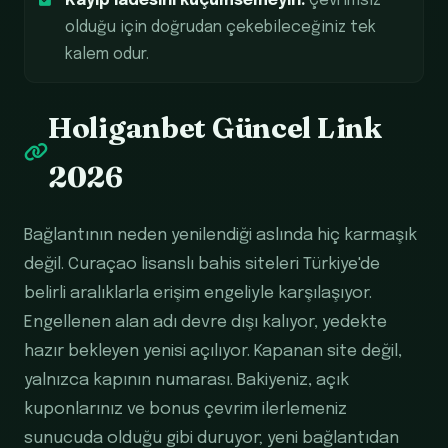
Kayıp iadesini küçümsemeyin.
Çevrimsiz
olduğu için doğrudan çekebileceğiniz tek
kalem odur.
Holiganbet Güncel Link
2026
Bağlantının neden yenilendiği aslında hiç karmaşık
değil. Curaçao lisanslı bahis siteleri Türkiye'de
belirli aralıklarla erişim engeliyle karşılaşıyor.
Engellenen alan adı devre dışı kalıyor, yedekte
hazır bekleyen yenisi açılıyor. Kapanan site değil,
yalnızca kapının numarası. Bakiyeniz, açık
kuponlarınız ve bonus çevrim ilerlemeniz
sunucuda olduğu gibi duruyor; yeni bağlantıdan