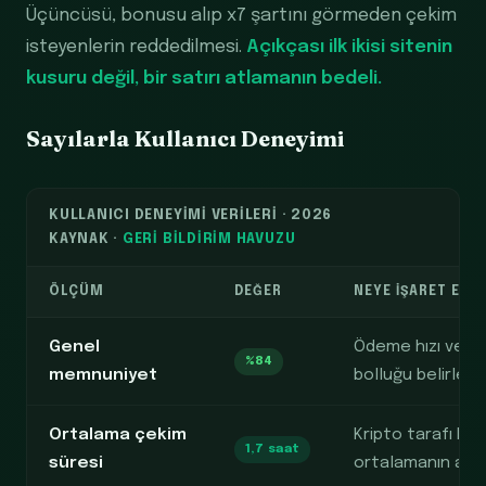
Üçüncüsü, bonusu alıp x7 şartını görmeden çekim
isteyenlerin reddedilmesi.
Açıkçası ilk ikisi sitenin
kusuru değil, bir satırı atlamanın bedeli.
Sayılarla Kullanıcı Deneyimi
KULLANICI DENEYIMI VERILERI · 2026
KAYNAK ·
GERI BILDIRIM HAVUZU
ÖLÇÜM
DEĞER
NEYE IŞARET EDI
Genel
Ödeme hızı ve o
%84
memnuniyet
bolluğu belirleyic
Ortalama çekim
Kripto tarafı bu
1,7 saat
süresi
ortalamanın altı