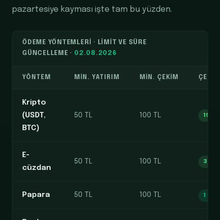
pazartesiye kayması işte tam bu yüzden.
ÖDEME YÖNTEMLERI · LIMIT VE SÜRE
GÜNCELLEME ·
02.08.2026
YÖNTEM
MIN. YATIRIM
MIN. ÇEKIM
ÇEKIM
Kripto
(USDT,
50 TL
100 TL
15 – 
BTC)
E-
50 TL
100 TL
30 – 
cüzdan
Papara
50 TL
100 TL
1 – 3