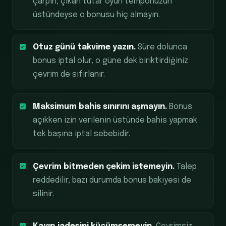
çarpın; çıkan tutar oyun temponuzun
üstündeyse o bonusu hiç almayın.
Otuz günü takvime yazın.
Süre dolunca
bonus iptal olur, o güne dek biriktirdiğiniz
çevrim de sıfırlanır.
Maksimum bahis sınırını aşmayın.
Bonus
açıkken izin verilenin üstünde bahis yapmak
tek başına iptal sebebidir.
Çevrim bitmeden çekim istemeyin.
Talep
reddedilir, bazı durumda bonus bakiyesi de
silinir.