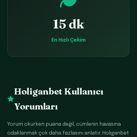
15 dk
En Hızlı Çekim
Holiganbet Kullanıcı
Yorumları
Yorum okurken puana değil, cümlenin havasına
odaklanmak çok daha fazlasını anlatır. Holiganbet