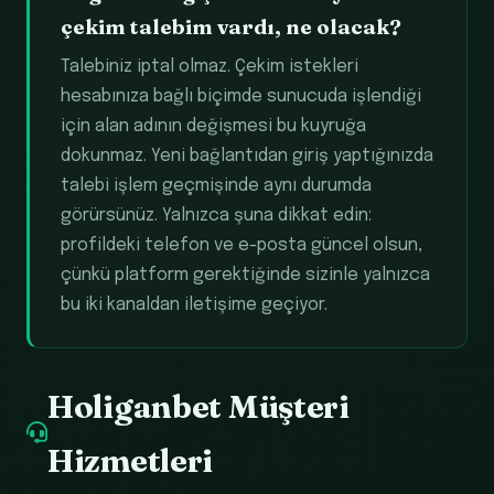
çekim talebim vardı, ne olacak?
Talebiniz iptal olmaz. Çekim istekleri
hesabınıza bağlı biçimde sunucuda işlendiği
için alan adının değişmesi bu kuyruğa
dokunmaz. Yeni bağlantıdan giriş yaptığınızda
talebi işlem geçmişinde aynı durumda
görürsünüz. Yalnızca şuna dikkat edin:
profildeki telefon ve e-posta güncel olsun,
çünkü platform gerektiğinde sizinle yalnızca
bu iki kanaldan iletişime geçiyor.
Holiganbet Müşteri
Hizmetleri