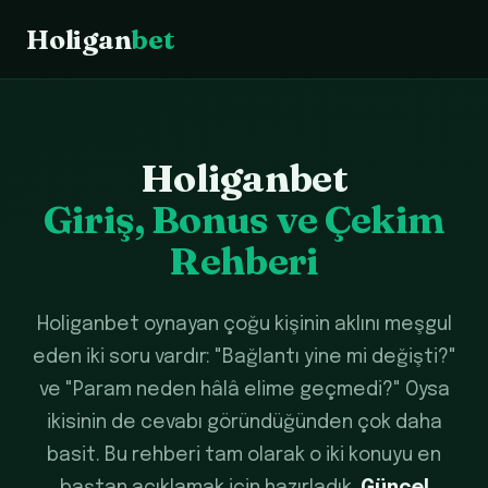
Holigan
bet
Holiganbet
Giriş, Bonus ve Çekim
Rehberi
Holiganbet oynayan çoğu kişinin aklını meşgul
eden iki soru vardır: "Bağlantı yine mi değişti?"
ve "Param neden hâlâ elime geçmedi?" Oysa
ikisinin de cevabı göründüğünden çok daha
basit. Bu rehberi tam olarak o iki konuyu en