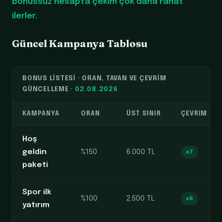
bonussuz hesapta çekim çok daha rahat
ilerler.
Güncel Kampanya Tablosu
BONUS LISTESI · ORAN, TAVAN VE ÇEVRIM
GÜNCELLEME ·
02.08.2026
KAMPANYA
ORAN
ÜST SINIR
ÇEVRIM
Hoş
geldin
%150
6.000 TL
x7
paketi
Spor ilk
%100
2.500 TL
x6
yatırım