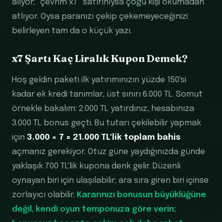
alıyor; "çevrim x7" satırınıysa çoğu kişi okumadan
atlıyor. Oysa paranızı çekip çekemeyeceğinizi
belirleyen tam da o küçük yazı.
x7 Şartı Kaç Liralık Kupon Demek?
Hoş geldin paketi ilk yatırımınızın yüzde 150'si
kadar ek kredi tanımlar, üst sınırı 6.000 TL. Somut
örnekle bakalım: 2.000 TL yatırdınız, hesabınıza
3.000 TL bonus geçti. Bu tutarı çekilebilir yapmak
için
3.000 × 7 = 21.000 TL'lik toplam bahis
açmanız gerekiyor. Otuz güne yaydığınızda günde
yaklaşık 700 TL'lik kupona denk gelir. Düzenli
oynayan biri için ulaşılabilir; ara sıra giren biri içinse
zorlayıcı olabilir.
Kararınızı bonusun büyüklüğüne
değil, kendi oyun temponuza göre verin;