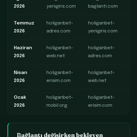
Er
2026
yenigiris.com
baglanti.com
Temmuz
holiganbet-
holiganbet-
Er
2026
adres.com
yenigiris.com
Haziran
holiganbet-
holiganbet-
S
2026
web.net
adres.com
Nisan
holiganbet-
holiganbet-
Er
2026
erisim.com
web.net
Ocak
holiganbet-
holiganbet-
A
2026
mobil.org
erisim.com
Bağlantı değişirken bekleyen