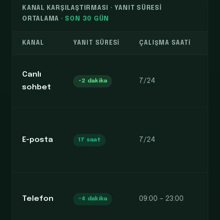
KANAL KARŞILAŞTIRMASI · YANIT SÜRESI
ORTALAMA ·
SON 30 GÜN
KANAL
YANIT SÜRESI
ÇALIŞMA SAATI
NE
Ac
Canlı
7/24
ba
~2 dakika
sohbet
te
Be
yü
E-posta
7/24
17 saat
re
ya
He
Telefon
09:00 – 23:00
do
~4 dakika
ko