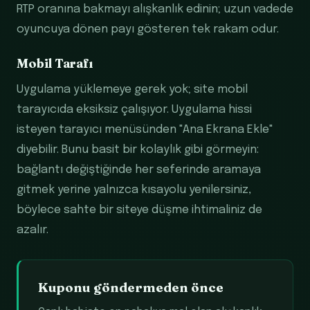
RTP oranına bakmayı alışkanlık edinin; uzun vadede
oyuncuya dönen payı gösteren tek rakam odur.
Mobil Tarafı
Uygulama yüklemeye gerek yok; site mobil
tarayıcıda eksiksiz çalışıyor. Uygulama hissi
isteyen tarayıcı menüsünden "Ana Ekrana Ekle"
diyebilir. Bunu basit bir kolaylık gibi görmeyin:
bağlantı değiştiğinde her seferinde aramaya
gitmek yerine yalnızca kısayolu yenilersiniz,
böylece sahte bir siteye düşme ihtimaliniz de
azalır.
Kuponu göndermeden önce