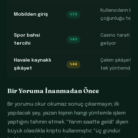
Kullanıcıların bü
Mobilden giriş
%72
çoğunluğu tele
Spor bahsi
Casino tarafı ikin
%63
tercihi
geliyor
Havale kaynaklı
Çekim şikâyetler
%66
şikâyet
tek yöntemden
Bir Yoruma İnanmadan Önce
Bir yorumu okur okumaz sonuç çıkarmayın; ilk
yapılacak şey, yazan kişinin hangi yöntemle işlem
yaptığını tahmin etmek. "Yarım saatte geldi" diyen
büyük olasılıkla kripto kullanmıştır; "üç gündür