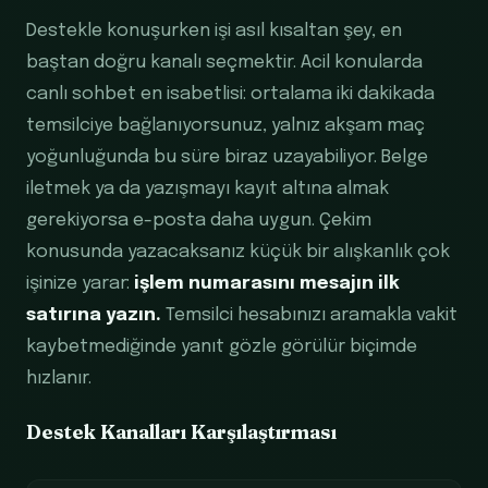
Destekle konuşurken işi asıl kısaltan şey, en
baştan doğru kanalı seçmektir. Acil konularda
canlı sohbet en isabetlisi: ortalama iki dakikada
temsilciye bağlanıyorsunuz, yalnız akşam maç
yoğunluğunda bu süre biraz uzayabiliyor. Belge
iletmek ya da yazışmayı kayıt altına almak
gerekiyorsa e-posta daha uygun. Çekim
konusunda yazacaksanız küçük bir alışkanlık çok
işinize yarar:
işlem numarasını mesajın ilk
satırına yazın.
Temsilci hesabınızı aramakla vakit
kaybetmediğinde yanıt gözle görülür biçimde
hızlanır.
Destek Kanalları Karşılaştırması