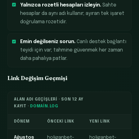
Yalnızca rozetli hesapları izleyin.
Sahte
hesaplar da aynı adı kullanır; ayıran tek işaret
doğrulama rozetidir.
Emin değilseniz sorun.
Canlı destek bağlantı
teyidi için var; tahmine güvenmek her zaman
daha pahalıya patlar.
Link Değişim Geçmişi
ALAN ADI GEÇIŞLERI · SON 12 AY
KAYIT ·
DOMAIN.LOG
DÖNEM
ÖNCEKI LINK
YENI LINK
SE
Ağustos
holiganbet-
holiganbet-