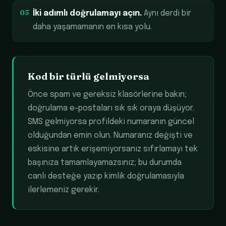
İki adımlı doğrulamayı açın.
Aynı derdi bir
daha yaşamamanın en kısa yolu.
Kod bir türlü gelmiyorsa
Önce spam ve gereksiz klasörlerine bakın;
doğrulama e-postaları sık sık oraya düşüyor.
SMS gelmiyorsa profildeki numaranın güncel
olduğundan emin olun. Numaranız değişti ve
eskisine artık erişemiyorsanız sıfırlamayı tek
başınıza tamamlayamazsınız; bu durumda
canlı desteğe yazıp kimlik doğrulamasıyla
ilerlemeniz gerekir.