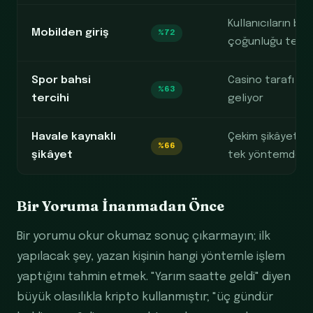
Kullanıcıların bü
Mobilden giriş
%72
çoğunluğu tele
Spor bahsi
Casino tarafı ikin
%63
tercihi
geliyor
Havale kaynaklı
Çekim şikâyetler
%66
şikâyet
tek yöntemden
Bir Yoruma İnanmadan Önce
Bir yorumu okur okumaz sonuç çıkarmayın; ilk
yapılacak şey, yazan kişinin hangi yöntemle işlem
yaptığını tahmin etmek. "Yarım saatte geldi" diyen
büyük olasılıkla kripto kullanmıştır; "üç gündür