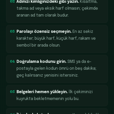
Adınızı kimliğinizdeki gibi yazın.
Kısaltma,
takma ad veya eksik harf olmasın; çekimde
aranan ad tam olarak budur.
Parolayı özensiz seçmeyin.
En az sekiz
karakter; büyük harf, küçük harf, rakam ve
sembol bir arada olsun.
Doğrulama kodunu girin.
SMS ya da e-
postayla gelen kodun ömrü on beş dakika;
geç kalırsanız yenisini istersiniz.
Belgeleri hemen yükleyin.
İlk çekiminizi
kuyrukta bekletmemenin yolu bu.