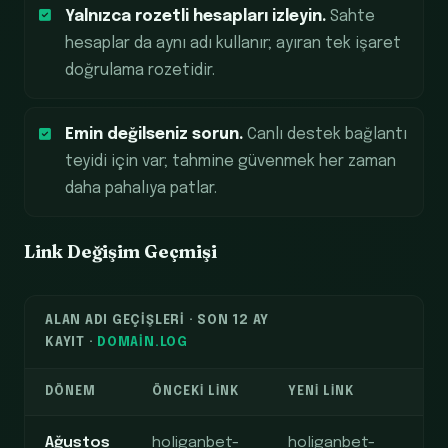
Yalnızca rozetli hesapları izleyin.
Sahte
hesaplar da aynı adı kullanır; ayıran tek işaret
doğrulama rozetidir.
Emin değilseniz sorun.
Canlı destek bağlantı
teyidi için var; tahmine güvenmek her zaman
daha pahalıya patlar.
Link Değişim Geçmişi
ALAN ADI GEÇIŞLERI · SON 12 AY
KAYIT ·
DOMAIN.LOG
DÖNEM
ÖNCEKI LINK
YENI LINK
SE
Ağustos
holiganbet-
holiganbet-