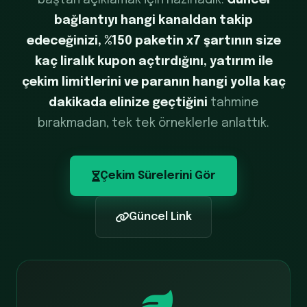
baştan açıklamak için hazırladık.
Güncel
bağlantıyı hangi kanaldan takip
edeceğinizi, %150 paketin x7 şartının size
kaç liralık kupon açtırdığını, yatırım ile
çekim limitlerini ve paranın hangi yolla kaç
dakikada elinize geçtiğini
tahmine
bırakmadan, tek tek örneklerle anlattık.
Çekim Sürelerini Gör
Güncel Link