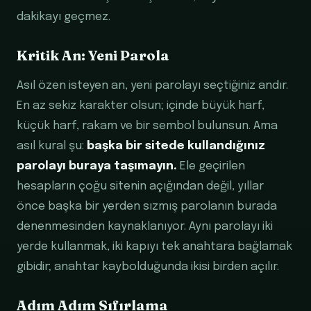
dakikayı geçmez.
Kritik An: Yeni Parola
Asıl özen isteyen an, yeni parolayı seçtiğiniz andır.
En az sekiz karakter olsun; içinde büyük harf,
küçük harf, rakam ve bir sembol bulunsun. Ama
asıl kural şu:
başka bir sitede kullandığınız
parolayı buraya taşımayın.
Ele geçirilen
hesapların çoğu sitenin açığından değil, yıllar
önce başka bir yerden sızmış parolanın burada
denenmesinden kaynaklanıyor. Aynı parolayı iki
yerde kullanmak, iki kapıyı tek anahtara bağlamak
gibidir; anahtar kaybolduğunda ikisi birden açılır.
Adım Adım Sıfırlama