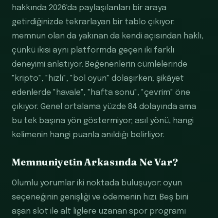
hakkında 2026'da paylaşılanları bir araya
getirdiğinizde tekrarlayan bir tablo çıkıyor:
memnun olan da yakınan da kendi açısından haklı,
çünkü ikisi aynı platformda geçen iki farklı
deneyimi anlatıyor. Beğenenlerin cümlelerinde
"kripto", "hızlı", "bol oyun" dolaşırken; şikâyet
edenlerde "havale", "hafta sonu", "çevrim" öne
çıkıyor. Genel ortalama yüzde 84 dolayında ama
bu tek başına yön göstermiyor; asıl yönü, hangi
kelimenin hangi puanla anıldığı belirliyor.
Memnuniyetin Arkasında Ne Var?
Olumlu yorumlar iki noktada buluşuyor: oyun
seçeneğinin genişliği ve ödemenin hızı. Beş bini
aşan slot ile alt liglere uzanan spor programı