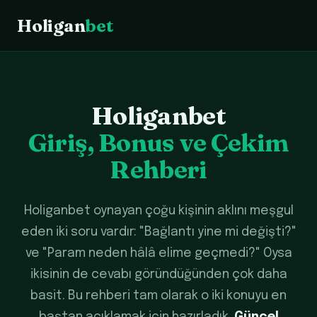
Holigan
bet
Holiganbet
Giriş, Bonus ve Çekim
Rehberi
Holiganbet oynayan çoğu kişinin aklını meşgul
eden iki soru vardır: "Bağlantı yine mi değişti?"
ve "Param neden hâlâ elime geçmedi?" Oysa
ikisinin de cevabı göründüğünden çok daha
basit. Bu rehberi tam olarak o iki konuyu en