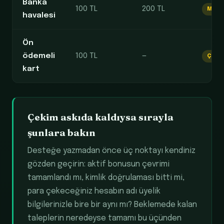
Banka
100 TL
200 TL
Mesa
havalesi
Ön
ödemeli
100 TL
—
Çeki
kart
Çekim askıda kaldıysa sırayla
şunlara bakın
Desteğe yazmadan önce üç noktayı kendiniz
gözden geçirin: aktif bonusun çevrimi
tamamlandı mı, kimlik doğrulaması bitti mi,
para çekeceğiniz hesabın adı üyelik
bilgilerinizle bire bir aynı mı? Beklemede kalan
taleplerin neredeyse tamamı bu üçünden