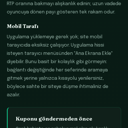
RTP oranına bakmayı alışkanlık edinin; uzun vadede
oyuncuya dönen payı gösteren tek rakam odur.
Mobil Tarafı
Uygulama yüklemeye gerek yok; site mobil
tarayıcıda eksiksiz çalışıyor. Uygulama hissi
isteyen tarayıcı menüsünden "Ana Ekrana Ekle"
diyebilir. Bunu basit bir kolaylık gibi görmeyin:
bağlantı değiştiğinde her seferinde aramaya
gitmek yerine yalnızca kısayolu yenilersiniz,
böylece sahte bir siteye düşme ihtimaliniz de
azalır.
Kuponu göndermeden önce