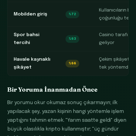
Kullanıcıların bü
Mobilden giriş
%72
çoğunluğu tele
Spor bahsi
Casino tarafı ikin
%63
tercihi
geliyor
Havale kaynaklı
Çekim şikâyetler
%66
şikâyet
tek yöntemden
Bir Yoruma İnanmadan Önce
Bir yorumu okur okumaz sonuç çıkarmayın; ilk
yapılacak şey, yazan kişinin hangi yöntemle işlem
yaptığını tahmin etmek. "Yarım saatte geldi" diyen
büyük olasılıkla kripto kullanmıştır; "üç gündür