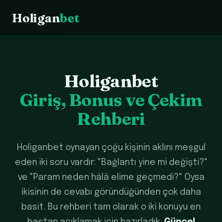
Holigan
bet
Holiganbet
Giriş, Bonus ve Çekim
Rehberi
Holiganbet oynayan çoğu kişinin aklını meşgul
eden iki soru vardır: "Bağlantı yine mi değişti?"
ve "Param neden hâlâ elime geçmedi?" Oysa
ikisinin de cevabı göründüğünden çok daha
basit. Bu rehberi tam olarak o iki konuyu en