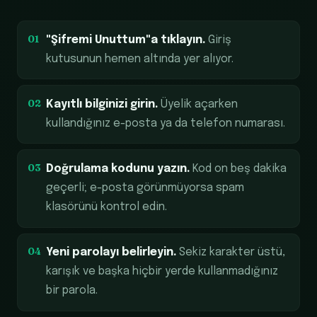
"Şifremi Unuttum"a tıklayın.
Giriş
kutusunun hemen altında yer alıyor.
Kayıtlı bilginizi girin.
Üyelik açarken
kullandığınız e-posta ya da telefon numarası.
Doğrulama kodunu yazın.
Kod on beş dakika
geçerli; e-posta görünmüyorsa spam
klasörünü kontrol edin.
Yeni parolayı belirleyin.
Sekiz karakter üstü,
karışık ve başka hiçbir yerde kullanmadığınız
bir parola.