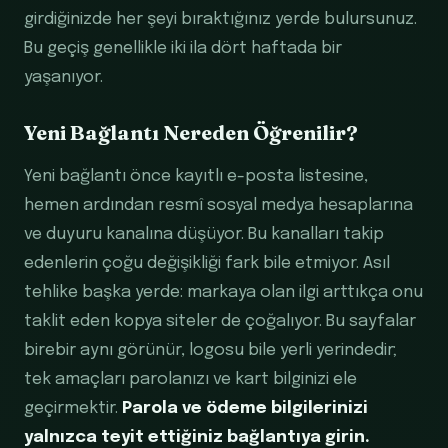
girdiğinizde her şeyi bıraktığınız yerde bulursunuz.
Bu geçiş genellikle iki ila dört haftada bir
yaşanıyor.
Yeni Bağlantı Nereden Öğrenilir?
Yeni bağlantı önce kayıtlı e-posta listesine,
hemen ardından resmî sosyal medya hesaplarına
ve duyuru kanalına düşüyor. Bu kanalları takip
edenlerin çoğu değişikliği fark bile etmiyor. Asıl
tehlike başka yerde: markaya olan ilgi arttıkça onu
taklit eden kopya siteler de çoğalıyor. Bu sayfalar
birebir aynı görünür, logosu bile yerli yerindedir;
tek amaçları parolanızı ve kart bilginizi ele
geçirmektir.
Parola ve ödeme bilgilerinizi
yalnızca teyit ettiğiniz bağlantıya girin.