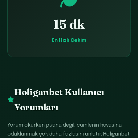
15 dk
En Hızlı Çekim
Holiganbet Kullanıcı
Yorumları
Yorum okurken puana değil, cümlenin havasına
odaklanmak çok daha fazlasını anlatır. Holiganbet