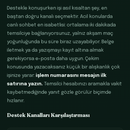
Destekle konuşurken işi asıl kısaltan şey, en
baştan doğru kanalı seçmektir. Acil konularda
canlı sohbet en isabetlisi: ortalama iki dakikada
temsilciye bağlanıyorsunuz, yalnız akşam maç
yoğunluğunda bu süre biraz uzayabiliyor. Belge
iletmek ya da yazışmayı kayıt altına almak
gerekiyorsa e-posta daha uygun. Çekim
konusunda yazacaksanız küçük bir alışkanlık çok
işinize yarar:
işlem numarasını mesajın ilk
satırına yazın.
Temsilci hesabınızı aramakla vakit
kaybetmediğinde yanıt gözle görülür biçimde
hızlanır.
Destek Kanalları Karşılaştırması