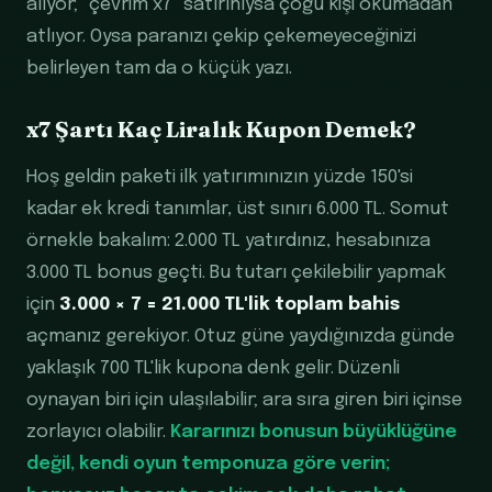
alıyor; "çevrim x7" satırınıysa çoğu kişi okumadan
atlıyor. Oysa paranızı çekip çekemeyeceğinizi
belirleyen tam da o küçük yazı.
x7 Şartı Kaç Liralık Kupon Demek?
Hoş geldin paketi ilk yatırımınızın yüzde 150'si
kadar ek kredi tanımlar, üst sınırı 6.000 TL. Somut
örnekle bakalım: 2.000 TL yatırdınız, hesabınıza
3.000 TL bonus geçti. Bu tutarı çekilebilir yapmak
için
3.000 × 7 = 21.000 TL'lik toplam bahis
açmanız gerekiyor. Otuz güne yaydığınızda günde
yaklaşık 700 TL'lik kupona denk gelir. Düzenli
oynayan biri için ulaşılabilir; ara sıra giren biri içinse
zorlayıcı olabilir.
Kararınızı bonusun büyüklüğüne
değil, kendi oyun temponuza göre verin;