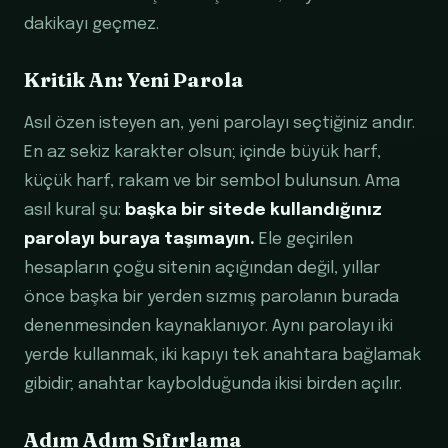
dakikayı geçmez.
Kritik An: Yeni Parola
Asıl özen isteyen an, yeni parolayı seçtiğiniz andır.
En az sekiz karakter olsun; içinde büyük harf,
küçük harf, rakam ve bir sembol bulunsun. Ama
asıl kural şu:
başka bir sitede kullandığınız
parolayı buraya taşımayın.
Ele geçirilen
hesapların çoğu sitenin açığından değil, yıllar
önce başka bir yerden sızmış parolanın burada
denenmesinden kaynaklanıyor. Aynı parolayı iki
yerde kullanmak, iki kapıyı tek anahtara bağlamak
gibidir; anahtar kaybolduğunda ikisi birden açılır.
Adım Adım Sıfırlama