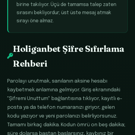
birine takılıyor. Üçü de tamamsa talep zaten
sırasını bekliyordur; üst üste mesaj atmak
sırayı öne almaz.
Holiganbet Şifre Sıfırlama
Rehberi
Parolayı unutmak, sanılanın aksine hesabı
kaybetmek anlamına gelmiyor. Giriş ekranındaki
"Şifremi Unuttum" bağlantısına tıklıyor, kayıtlı e-
posta ya da telefon numaranızı giriyor, gelen
kodu yazıyor ve yeni parolanızı belirliyorsunuz.
Tamamı birkaç dakika. Kodun ömrü on beş dakika;
süre dolarsa baştan başlarsınız, kaybınız bir