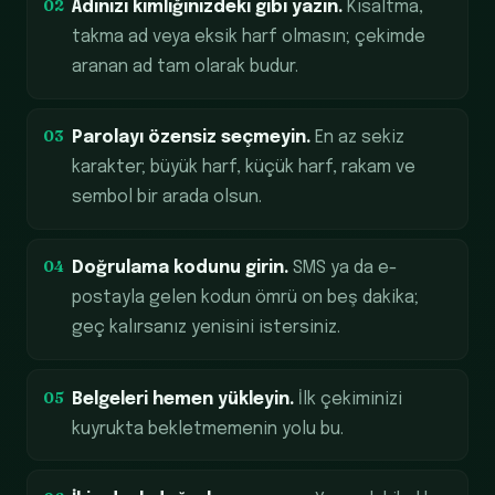
Adınızı kimliğinizdeki gibi yazın.
Kısaltma,
takma ad veya eksik harf olmasın; çekimde
aranan ad tam olarak budur.
Parolayı özensiz seçmeyin.
En az sekiz
karakter; büyük harf, küçük harf, rakam ve
sembol bir arada olsun.
Doğrulama kodunu girin.
SMS ya da e-
postayla gelen kodun ömrü on beş dakika;
geç kalırsanız yenisini istersiniz.
Belgeleri hemen yükleyin.
İlk çekiminizi
kuyrukta bekletmemenin yolu bu.