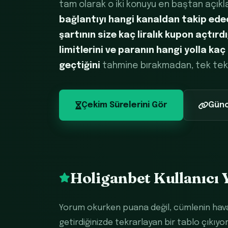
tam olarak o iki konuyu en baştan açıkla
bağlantıyı hangi kanaldan takip edec
şartının size kaç liralık kupon açtırdı
limitlerini ve paranın hangi yolla kaç
geçtiğini
tahmine bırakmadan, tek tek 
Çekim Sürelerini Gör
Günc
Holiganbet Kullanıcı 
Yorum okurken puana değil, cümlenin havas
getirdiğinizde tekrarlayan bir tablo çıkıyo