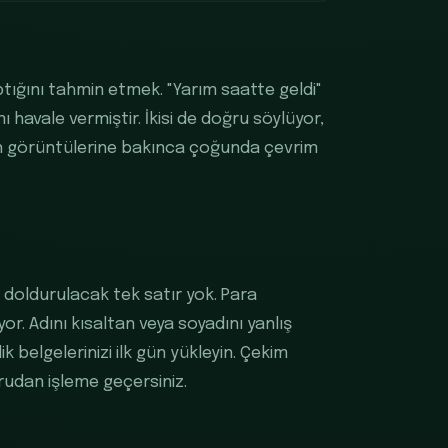
tığını tahmin etmek. "Yarım saatte geldi"
havale vermiştir. İkisi de doğru söylüyor,
ran görüntülerine bakınca çoğunda çevrim
l doldurulacak tek satır yok. Para
r. Adını kısaltan veya soyadını yanlış
 belgelerinizi ilk gün yükleyin. Çekim
rudan işleme geçersiniz.