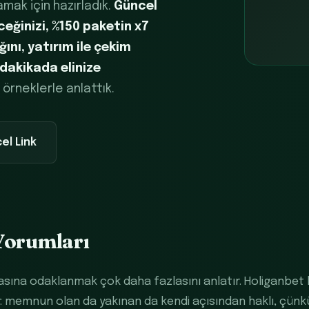
mak için hazırladık.
Güncel
eğinizi, %150 paketin x7
ğını, yatırım ile çekim
 dakikada elinize
örneklerle anlattık.
el Link
Yorumları
ına odaklanmak çok daha fazlasını anlatır. Holiganbet h
r: memnun olan da yakınan da kendi açısından haklı, çünkü 