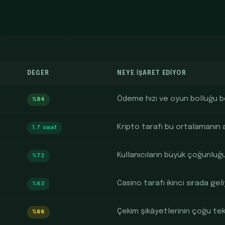
DEĞER
NEYE IŞARET EDIYOR
Ödeme hızı ve oyun bolluğu be
%84
Kripto tarafı bu ortalamanın 
1,7 saat
Kullanıcıların büyük çoğunlu
%72
Casino tarafı ikinci sırada gel
%63
Çekim şikâyetlerinin çoğu t
%66