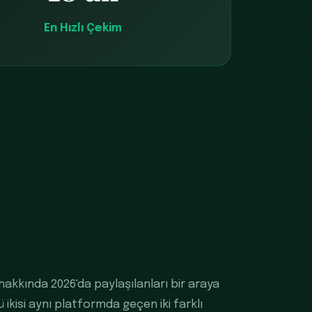
En Hızlı Çekim
akkında 2026'da paylaşılanları bir araya
ikisi aynı platformda geçen iki farklı