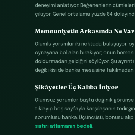
deneyimi anlatıyor. Beğenenlerin cümlelerin
çıkıyor. Genel ortalama yüzde 84 dolayında
Memnuniyetin Arkasında Ne Var
Olumlu yorumlar iki noktada buluşuyor: oyu
oynayana bol alan bırakıyor; onun hemen a
doldurmadan geldiğini söylüyor. Şu ayrıntı
değil; ikisi de banka mesaisine takılmadan i
Şikâyetler Üç Kalıba İniyor
Olumsuz yorumlar başta dağınık görünse de 
tıklayıp boş sayfayla karşılaşanın tedirgin
sorumlusu banka. Üçüncüsü, bonusu alıp x
satırı atlamanın bedeli.