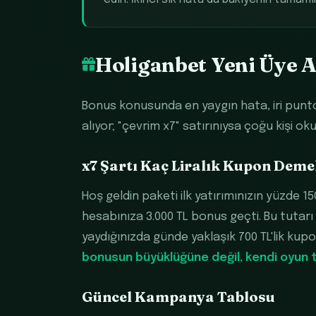
edin. İkinci sık hata da bakiyenin tamam
Holiganbet Yeni Üye A
Bonus konusunda en yaygın hata, iri puntol
alıyor; "çevrim x7" satırınıysa çoğu kişi 
x7 Şartı Kaç Liralık Kupon Dem
Hoş geldin paketi ilk yatırımınızın yüzde 15
hesabınıza 3.000 TL bonus geçti. Bu tutarı 
yaydığınızda günde yaklaşık 700 TL'lik kupona 
bonusun büyüklüğüne değil, kendi oyun 
Güncel Kampanya Tablosu