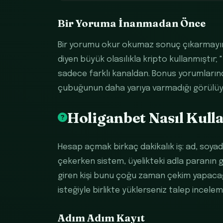
Bir Yoruma İnanmadan Önce
Bir yorumu okur okumaz sonuç çıkarmayın; 
diyen büyük olasılıkla kripto kullanmıştır
sadece farklı kanaldan. Bonus yorumların
çubuğunun daha yarıya varmadığı görülüy
Holiganbet Nasıl Kulla
Hesap açmak birkaç dakikalık iş: ad, soyad
çekerken sistem, üyelikteki adla paranın g
giren kişi bunu çoğu zaman çekim yapacağı 
isteğiyle birlikte yüklerseniz talep incel
Adım Adım Kayıt