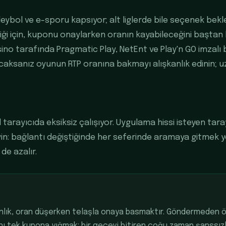
eybol ve e-sporu kapsıyor; alt liglerde bile seçenek bekl
tiği için, kuponu onaylarken oranın kayabileceğini baştan 
sino tarafında Pragmatic Play, NetEnt ve Play'n GO imzalı
acaksanız oyunun RTP oranına bakmayı alışkanlık edinin;
tarayıcıda eksiksiz çalışıyor. Uygulama hissi isteyen ta
meyin: bağlantı değiştiğinde her seferinde aramaya gitmek ye
de azalır.
kanlık, oran düşerken telaşla onaya basmaktır. Göndermeden 