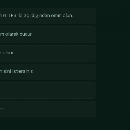
 HTTPS ile açıldığından emin olun.
m olarak budur.
a olsun.
sini istersiniz.
ır.